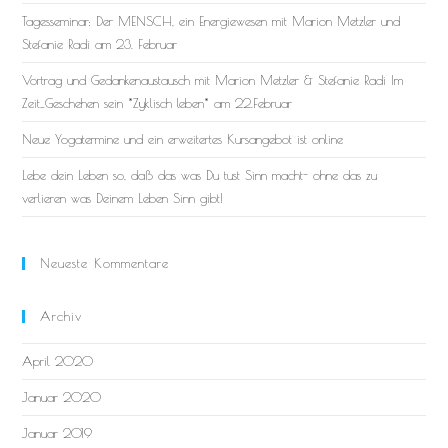
Tagesseminar: Der MENSCH, ein Energiewesen mit Marion Metzler und
Stefanie Radi am 23. Februar
Vortrag und Gedankenaustausch mit Marion Metzler & Stefanie Radi Im
Zeit_Geschehen sein *Zyklisch leben* am 22.Februar
Neue Yogatermine und ein erweitertes Kursangebot ist online
Lebe dein Leben so, daß das was Du tust Sinn macht- ohne das zu
verlieren was Deinem Leben Sinn gibt!
Neueste Kommentare
Archiv
April 2020
Januar 2020
Januar 2019