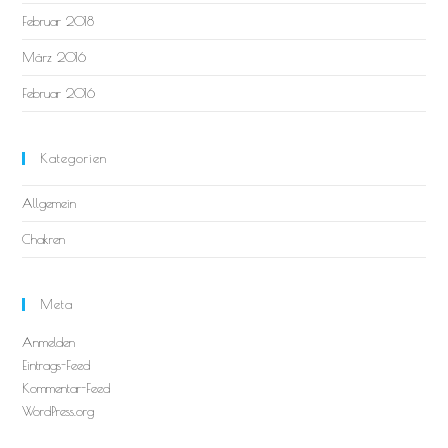
Februar 2018
März 2016
Februar 2016
Kategorien
Allgemein
Chakren
Meta
Anmelden
Eintrags-Feed
Kommentar-Feed
WordPress.org