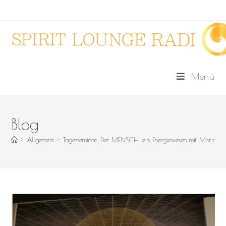
Menü
Blog
>
Allgemein
>
Tagesseminar: Der MENSCH, ein Energiewesen mit Marion Me